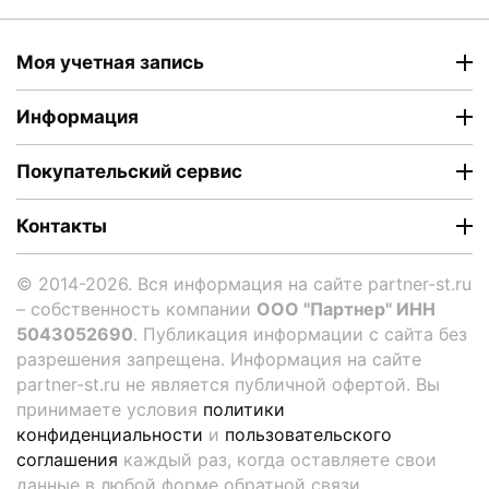
Моя учетная запись
Информация
Покупательский сервис
Контакты
© 2014-2026. Вся информация на сайте partner-st.ru
– собственность компании
ООО "Партнер" ИНН
5043052690
. Публикация информации с сайта без
разрешения запрещена. Информация на сайте
partner-st.ru не является публичной офертой. Вы
принимаете условия
политики
конфиденциальности
и
пользовательского
соглашения
каждый раз, когда оставляете свои
данные в любой форме обратной связи.