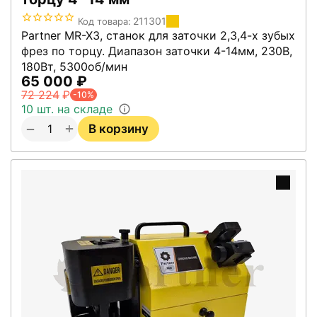
211301
Код товара:
Partner MR-X3, станок для заточки 2,3,4-х зубых
фрез по торцу. Диапазон заточки 4-14мм, 230В,
180Вт, 5300об/мин
65 000
₽
72 224
₽
-10%
10 шт. на складе
+
−
В корзину