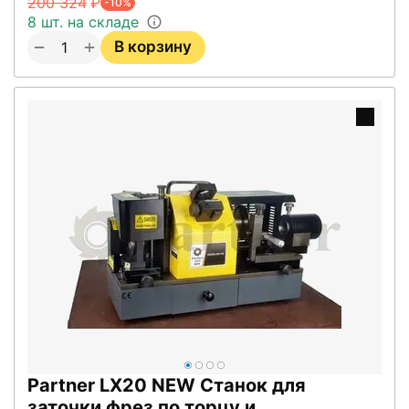
200 324
₽
-10%
8 шт. на складе
+
−
В корзину
Partner LX20 NEW Станок для
заточки фрез по торцу и