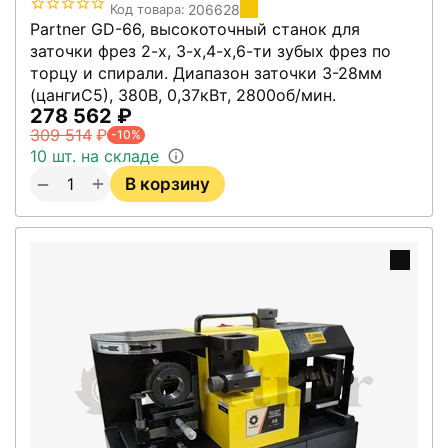
206628
Код товара:
Partner GD-66, высокоточный станок для
заточки фрез 2-х, 3-х,4-х,6-ти зубых фрез по
торцу и спирали. Диапазон заточки 3-28мм
(цангиС5), 380В, 0,37кВт, 2800об/мин.
278 562
₽
309 514
₽
-10%
10 шт. на складе
+
−
В корзину