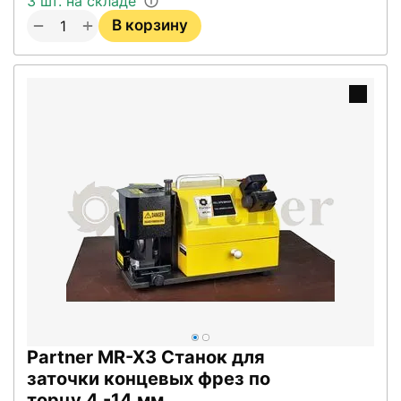
3 шт. на складе
+
−
В корзину
Partner MR-X3 Станок для
заточки концевых фрез по
торцу 4 -14 мм