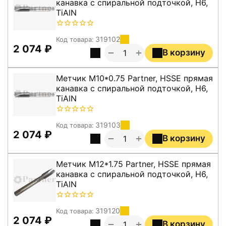
канавка с спиральной подточкой, H6,
TiAlN
319102
Код товара:
2 074
₽
+
−
В корзину
Метчик M10*0.75 Partner, HSSE прямая
канавка с спиральной подточкой, H6,
TiAlN
319103
Код товара:
2 074
₽
+
−
В корзину
Метчик M12*1.75 Partner, HSSE прямая
канавка с спиральной подточкой, H6,
TiAlN
319120
Код товара:
2 074
₽
+
−
В корзину