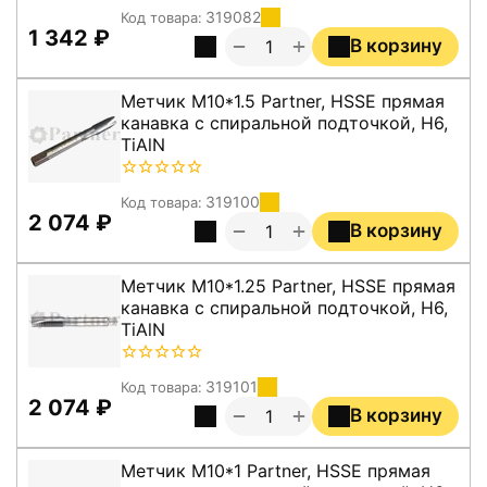
319082
Код товара:
1 342
₽
+
−
В корзину
Метчик M10*1.5 Partner, HSSE прямая
канавка с спиральной подточкой, H6,
TiAlN
319100
Код товара:
2 074
₽
+
−
В корзину
Метчик M10*1.25 Partner, HSSE прямая
канавка с спиральной подточкой, H6,
TiAlN
319101
Код товара:
2 074
₽
+
−
В корзину
Метчик M10*1 Partner, HSSE прямая