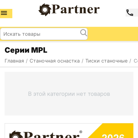
Cерии MPL
Главная
/
Станочная оснастка
/
Тиски станочные
/
C
В этой категории нет товаров