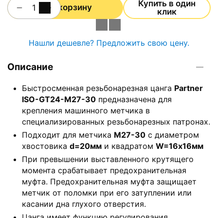
Купить в один
+
−
В корзину
клик
Нашли дешевле? Предложить свою цену.
Описание
Быстросменная резьбонарезная цанга
Partner
ISO-GT24-M27-30
предназначена для
крепления машинного метчика в
специализированных резьбонарезных патронах.
Подходит для метчика
М27-30
с диаметром
хвостовика
d=20мм
и квадратом
W=16х16мм
При превышении выставленного крутящего
момента срабатывает предохранительная
муфта. Предохранительная муфта защищает
метчик от поломки при его затуплении или
касании дна глухого отверстия.
Цанга имеет функцию регулирования