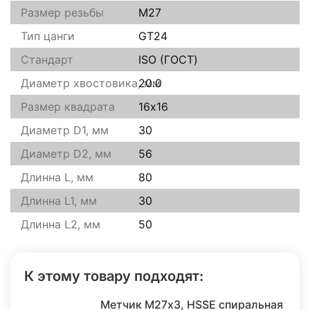
Размер резьбы
M27
Тип цанги
GT24
Стандарт
ISO (ГОСТ)
Диаметр хвостовика, мм
20.0
Размер квадрата
16х16
Диаметр D1, мм
30
Диаметр D2, мм
56
Длинна L, мм
80
Длинна L1, мм
30
Длинна L2, мм
50
К этому товару подходят:
Метчик M27х3, HSSE спиральная