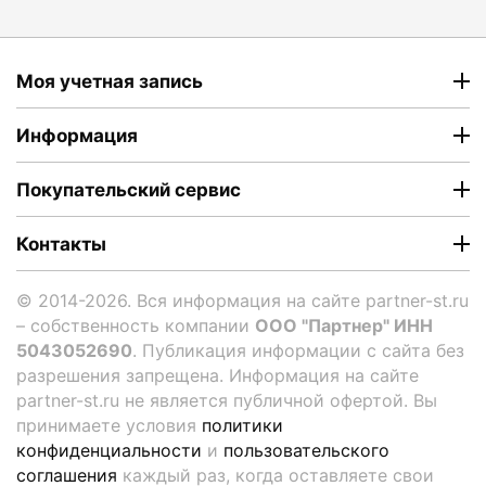
Моя учетная запись
Информация
Покупательский сервис
Контакты
© 2014-2026. Вся информация на сайте partner-st.ru
– собственность компании
ООО "Партнер" ИНН
5043052690
. Публикация информации с сайта без
разрешения запрещена. Информация на сайте
partner-st.ru не является публичной офертой. Вы
принимаете условия
политики
конфиденциальности
и
пользовательского
соглашения
каждый раз, когда оставляете свои