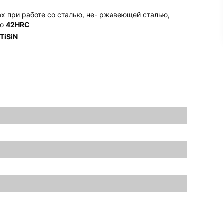
ах при работе со сталью, не- ржавеющей сталью,
до
42HRC
TiSiN