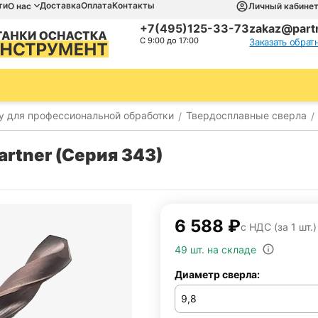
ти
Доставка
Оплата
Контакты
О нас
Личный кабине
+7(495)125-33-73
zakaz@partn
С 9:00 до 17:00
Заказать обрат
у для профессиональной обработки
Твердосплавные сверла
/
/
Partner (Серия 343)
6 588
₽
с НДС (за 1 шт.)
49 шт. на складе
Диаметр сверла: