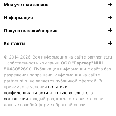
Моя учетная запись
Информация
Покупательский сервис
Контакты
© 2014-2026. Вся информация на сайте partner-st.ru
– собственность компании
ООО "Партнер" ИНН
5043052690
. Публикация информации с сайта без
разрешения запрещена. Информация на сайте
partner-st.ru не является публичной офертой. Вы
принимаете условия
политики
конфиденциальности
и
пользовательского
соглашения
каждый раз, когда оставляете свои
данные в любой форме обратной связи.